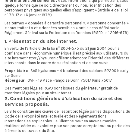
Informations personnelles :
« Les informations qui permettent, sous
quelque forme que ce soit, directement ou non, l'identification des
personnes physiques auxquelles elles s'appliquent » (article 4 de la loi
n° 78-17 du 6 janvier 1978).
Les termes « données à caractère personnel », « personne concernée »,
« sous traitant » et « données sensibles » ont le sens défini par le
Règlement Général sur la Protection des Données (RGPD : n° 2016-679)
1. Présentation du site internet.
En vertu de l'article 6 de la loi n° 2004-575 du 21 juin 2004 pour la
confiance dans l'économie numérique, il est précisé aux utilisateurs du
site internet
https://hyaluronicfillermarket.com
l'identité des différents
intervenants dans le cadre de sa réalisation et de son suivi:
Propriétaire
: SAS hyaluronic – 4 boulevard des sablons 92200 Neuilly
sur Seine
Hébergeur
: OVH – 19 Place Françoise Dorin 75017 Paris 75017
Ces mentions légales RGPD sont issues du
générateur gratuit de
mentions légales pour un site internet
2. Conditions générales d’utilisation du site et des
services proposés.
Le Site constitue une œuvre de l’esprit protégée par les dispositions du
Code de la Propriété Intellectuelle et des Réglementations
Internationales applicables. Le Client ne peut en aucune manière
réutiliser, céder ou exploiter pour son propre compte tout ou partie des
éléments ou travaux du Site.