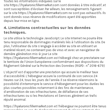
Toutes les informations indiquées sur le
site
https://hyaluronicfillermarket.com
sont données à titre indicatif, et
sont susceptibles d’évoluer. Par ailleurs, les renseignements figurant
sur le site
https://hyaluronicfillermarket.com
ne sont pas exhaustifs. Ils
sont donnés sous réserve de modifications ayant été apportées
depuis leur mise en ligne.
4. Limitations contractuelles sur les données
techniques.
Le site utilise la technologie JavaScript. Le site Internet ne pourra être
tenu responsable de dommages matériels liés à l’utilisation du site. De
plus, l’utilisateur du site s’engage à accéder au site en utilisant un
matériel récent, ne contenant pas de virus et avec un navigateur de
dernière génération mis-à-jour Le site
https://hyaluronicfillermarket.com
est hébergé chez un prestataire sur
le territoire de l’Union Européenne conformément aux dispositions du
Règlement Général sur la Protection des Données (RGPD : n° 2016-679)
L’objectif est d’apporter une prestation qui assure le meilleur taux
d’accessibilité. L’hébergeur assure la continuité de son service 24
Heures sur 24, tous les jours de l’année. Il se réserve néanmoins la
possibilité d’interrompre le service d’hébergement pour les durées les
plus courtes possibles notamment à des fins de maintenance,
d’amélioration de ses infrastructures, de défaillance de ses
infrastructures ou si les Prestations et Services génèrent un trafic
réputé anormal.
https://hyaluronicfillermarket.com
et l’hébergeur ne pourront être tenus