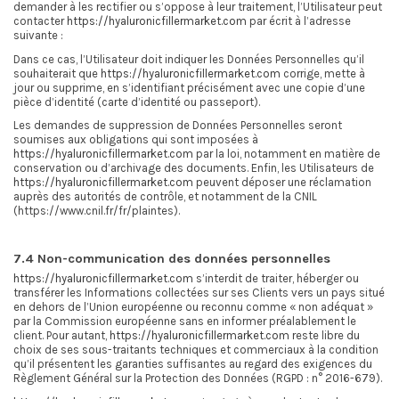
demander à les rectifier ou s’oppose à leur traitement, l’Utilisateur peut
contacter
https://hyaluronicfillermarket.com
par écrit à l’adresse
suivante :
Dans ce cas, l’Utilisateur doit indiquer les Données Personnelles qu’il
souhaiterait que
https://hyaluronicfillermarket.com
corrige, mette à
jour ou supprime, en s’identifiant précisément avec une copie d’une
pièce d’identité (carte d’identité ou passeport).
Les demandes de suppression de Données Personnelles seront
soumises aux obligations qui sont imposées à
https://hyaluronicfillermarket.com
par la loi, notamment en matière de
conservation ou d’archivage des documents. Enfin, les Utilisateurs de
https://hyaluronicfillermarket.com
peuvent déposer une réclamation
auprès des autorités de contrôle, et notamment de la CNIL
(https://www.cnil.fr/fr/plaintes).
7.4 Non-communication des données personnelles
https://hyaluronicfillermarket.com
s’interdit de traiter, héberger ou
transférer les Informations collectées sur ses Clients vers un pays situé
en dehors de l’Union européenne ou reconnu comme « non adéquat »
par la Commission européenne sans en informer préalablement le
client. Pour autant,
https://hyaluronicfillermarket.com
reste libre du
choix de ses sous-traitants techniques et commerciaux à la condition
qu’il présentent les garanties suffisantes au regard des exigences du
Règlement Général sur la Protection des Données (RGPD : n° 2016-679).