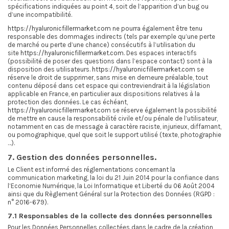
spécifications indiquées au point 4, soit de l’apparition d’un bug ou
d’une incompatibilité.
https://hyaluronicfillermarket.com
ne pourra également être tenu
responsable des dommages indirects (tels par exemple qu’une perte
de marché ou perte d’une chance) consécutifs à l’utilisation du
site
https://hyaluronicfillermarket.com
. Des espaces interactifs
(possibilité de poser des questions dans l’espace contact) sont à la
disposition des utilisateurs.
https://hyaluronicfillermarket.com
se
réserve le droit de supprimer, sans mise en demeure préalable, tout
contenu déposé dans cet espace qui contreviendrait à la législation
applicable en France, en particulier aux dispositions relatives à la
protection des données. Le cas échéant,
https://hyaluronicfillermarket.com
se réserve également la possibilité
de mettre en cause la responsabilité civile et/ou pénale de l’utilisateur,
notamment en cas de message à caractère raciste, injurieux, diffamant,
ou pornographique, quel que soit le support utilisé (texte, photographie
…).
7. Gestion des données personnelles.
Le Client est informé des réglementations concernant la
communication marketing, la loi du 21 Juin 2014 pour la confiance dans
l’Economie Numérique, la Loi Informatique et Liberté du 06 Août 2004
ainsi que du Règlement Général sur la Protection des Données (RGPD :
n° 2016-679).
7.1 Responsables de la collecte des données personnelles
Pour les Données Personnelles collectées dans le cadre de la création