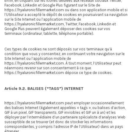
Enfin, en cliquant sur les icônes dédiées aux réseaux sociaux Twitter,
Facebook, Linkedin et Google Plus figurant sur le Site de
https://hyaluronicfillermarket.com
ou dans son application mobile et si
l’Utilisateur a accepté le dépôt de cookies en poursuivant sa navigation
sur le Site Internet ou l’application mobile de
https://hyaluronicfillermarket.com
, Twitter, Facebook, Linkedin et
Google Plus peuvent également déposer des cookies sur vos
terminaux (ordinateur, tablette, téléphone portable).
Ces types de cookies ne sont déposés sur vos terminaux qu’à
condition que vous y consentiez, en continuant votre navigation sur le
Site Internet ou l’application mobile de
https://hyaluronicfillermarket.com
. À tout moment, l’Utilisateur peut
néanmoins revenir sur son consentement à ce que
https://hyaluronicfillermarket.com
dépose ce type de cookies.
Article 9.2. BALISES (“TAGS”) INTERNET
https://hyaluronicfillermarket.com
peut employer occasionnellement
des balises Internet (également appelées « tags », ou balises d’action,
GIF à un pixel, GIF transparents, GIF invisibles et GIF un à un) et les
déployer par l’intermédiaire d’un partenaire spécialiste d’analyses Web
susceptible de se trouver (et donc de stocker les informations
correspondantes, y compris l’adresse IP de l’Utilisateur) dans un pays
étranger.