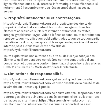
responsables en cas de dysfonctionnement du réseau Internet, des
lignes téléphoniques ou du matériel informatique et de téléphonie lié
notamment à l’encombrement du réseau empêchant l’accès au
serveur.
5. Propriété intellectuelle et contrefaçons.
https://hyaluronicfillermarket.com
est propriétaire des droits de
propriété intellectuelle et détient les droits d’usage sur tous les
éléments accessibles sur le site internet, notamment les textes,
images, graphismes, logos, vidéos, icônes et sons. Toute reproduction,
représentation, modification, publication, adaptation de tout ou partie
des éléments du site, quel que soit le moyen ou le procédé utilisé, est
interdite, sauf autorisation écrite préalable de :
https://hyaluronicfillermarket.com
.
Toute exploitation non autorisée du site ou de l’un quelconque des
éléments qu’il contient sera considérée comme constitutive d’une
contrefaçon et poursuivie conformément aux dispositions des articles
L.335-2 et suivants du Code de Propriété Intellectuelle.
6. Limitations de responsabilité.
https://hyaluronicfillermarket.com
agit en tant qu’éditeur du site.
https://hyaluronicfillermarket.com
est responsable de la qualité et de
la véracité du Contenu qu’il publie.
https://hyaluronicfillermarket.com
ne pourra être tenu responsable des
dommages directs et indirects causés au matériel de l’utilisateur, lors
de l’accès au site internet
https://hyaluronicfillermarket.com
, et
résultant soit de l’utilisation d’un matériel ne répondant pas aux