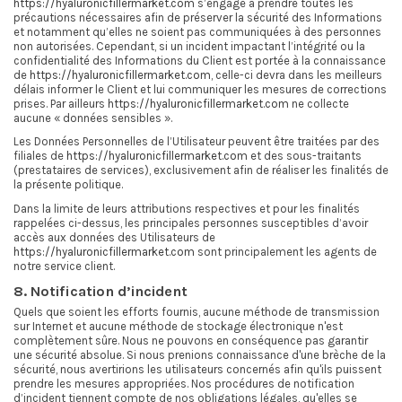
https://hyaluronicfillermarket.com
s’engage à prendre toutes les
précautions nécessaires afin de préserver la sécurité des Informations
et notamment qu’elles ne soient pas communiquées à des personnes
non autorisées. Cependant, si un incident impactant l’intégrité ou la
confidentialité des Informations du Client est portée à la connaissance
de
https://hyaluronicfillermarket.com
, celle-ci devra dans les meilleurs
délais informer le Client et lui communiquer les mesures de corrections
prises. Par ailleurs
https://hyaluronicfillermarket.com
ne collecte
aucune « données sensibles ».
Les Données Personnelles de l’Utilisateur peuvent être traitées par des
filiales de
https://hyaluronicfillermarket.com
et des sous-traitants
(prestataires de services), exclusivement afin de réaliser les finalités de
la présente politique.
Dans la limite de leurs attributions respectives et pour les finalités
rappelées ci-dessus, les principales personnes susceptibles d’avoir
accès aux données des Utilisateurs de
https://hyaluronicfillermarket.com
sont principalement les agents de
notre service client.
8. Notification d’incident
Quels que soient les efforts fournis, aucune méthode de transmission
sur Internet et aucune méthode de stockage électronique n'est
complètement sûre. Nous ne pouvons en conséquence pas garantir
une sécurité absolue. Si nous prenions connaissance d'une brèche de la
sécurité, nous avertirions les utilisateurs concernés afin qu'ils puissent
prendre les mesures appropriées. Nos procédures de notification
d’incident tiennent compte de nos obligations légales, qu'elles se