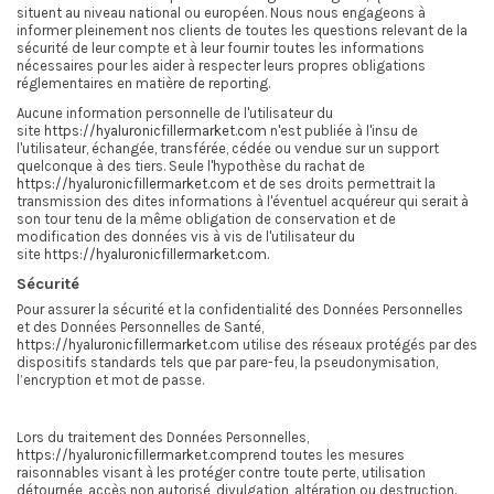
situent au niveau national ou européen. Nous nous engageons à
informer pleinement nos clients de toutes les questions relevant de la
sécurité de leur compte et à leur fournir toutes les informations
nécessaires pour les aider à respecter leurs propres obligations
réglementaires en matière de reporting.
Aucune information personnelle de l'utilisateur du
site
https://hyaluronicfillermarket.com
n'est publiée à l'insu de
l'utilisateur, échangée, transférée, cédée ou vendue sur un support
quelconque à des tiers. Seule l'hypothèse du rachat de
https://hyaluronicfillermarket.com
et de ses droits permettrait la
transmission des dites informations à l'éventuel acquéreur qui serait à
son tour tenu de la même obligation de conservation et de
modification des données vis à vis de l'utilisateur du
site
https://hyaluronicfillermarket.com
.
Sécurité
Pour assurer la sécurité et la confidentialité des Données Personnelles
et des Données Personnelles de Santé,
https://hyaluronicfillermarket.com
utilise des réseaux protégés par des
dispositifs standards tels que par pare-feu, la pseudonymisation,
l’encryption et mot de passe.
Lors du traitement des Données Personnelles,
https://hyaluronicfillermarket.com
prend toutes les mesures
raisonnables visant à les protéger contre toute perte, utilisation
détournée, accès non autorisé, divulgation, altération ou destruction.