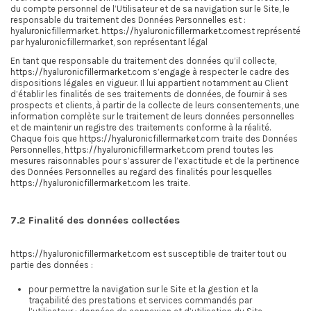
du compte personnel de l’Utilisateur et de sa navigation sur le Site, le
responsable du traitement des Données Personnelles est :
hyaluronicfillermarket.
https://hyaluronicfillermarket.com
est représenté
par hyaluronicfillermarket, son représentant légal
En tant que responsable du traitement des données qu’il collecte,
https://hyaluronicfillermarket.com
s’engage à respecter le cadre des
dispositions légales en vigueur. Il lui appartient notamment au Client
d’établir les finalités de ses traitements de données, de fournir à ses
prospects et clients, à partir de la collecte de leurs consentements, une
information complète sur le traitement de leurs données personnelles
et de maintenir un registre des traitements conforme à la réalité.
Chaque fois que
https://hyaluronicfillermarket.com
traite des Données
Personnelles,
https://hyaluronicfillermarket.com
prend toutes les
mesures raisonnables pour s’assurer de l’exactitude et de la pertinence
des Données Personnelles au regard des finalités pour lesquelles
https://hyaluronicfillermarket.com
les traite.
7.2 Finalité des données collectées
https://hyaluronicfillermarket.com
est susceptible de traiter tout ou
partie des données :
pour permettre la navigation sur le Site et la gestion et la
traçabilité des prestations et services commandés par