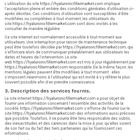
L’utilisation du site
https://hyaluronicfillermarket.com
implique
l’acceptation pleine et entière des conditions générales d’utilisation ci-
après décrites. Ces conditions d’utilisation sont susceptibles d’être
modifiées ou complétées à tout moment, les utilisateurs du
site
https://hyaluronicfillermarket.com
sont donc invités à les
consulter de manière régulière.
Ce site internet est normalement accessible à tout moment aux
utilisateurs. Une interruption pour raison de maintenance technique
peut être toutefois décidée par
https://hyaluronicfillermarket.com
, qui
s’efforcera alors de communiquer préalablement aux utilisateurs les
dates et heures de l’intervention. Le site
web
https://hyaluronicfillermarket.com
est mis à jour régulièrement par
https://hyaluronicfillermarket.com
responsable. De la même façon, les
mentions légales peuvent être modifiées à tout moment : elles
s’imposent néanmoins à l’utilisateur qui est invité à s’y référer le plus
souvent possible afin d’en prendre connaissance.
3. Description des services fournis.
Le site internet
https://hyaluronicfillermarket.com
a pour objet de
fournir une information concernant l’ensemble des activités de la
société.
https://hyaluronicfillermarket.com
s’efforce de fournir sur le
site
https://hyaluronicfillermarket.com
des informations aussi précises
que possible. Toutefois, il ne pourra être tenu responsable des oublis,
des inexactitudes et des carences dans la mise à jour, qu’elles soient
de son fait ou du fait des tiers partenaires qui lui fournissent ces
informations.